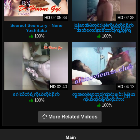
HD
02:05:34
HD
02:38
Secrect Secretary - Nene
မြန်မာအိမ်တွင်းဖြစ်ကိုယ်တိုင်ရိုက်
Yoshitaka
အသံလေးနားထောင်ကြည့်ကြ
100%
100%
HD
02:40
HD
04:13
ဂေါ်လီဘဲရဲ့ကိုယ်တိုင်ရိုက်
လူအလစ်မှာတကြောင်းဗျင်း မြန်မာ
ကိုယ်တိုင်ရိုက်လိုးကား
100%
100%
More Related Videos
Main