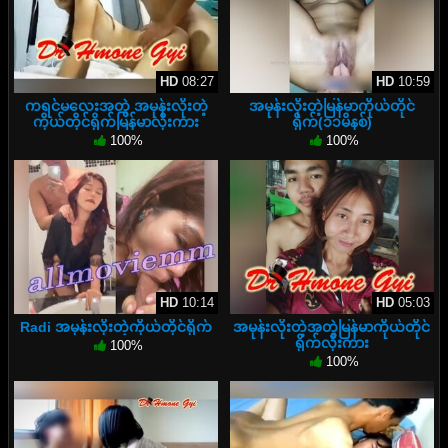
HD
08:27
HD
10:59
ကရင်မလေးအတွဲ အမုန်းလိုးတဲ့
အမုန်းလိုးတဲ့မြန်မာကိုယ်တိုင်
ကိုယ်တိုင်ရိုက်မြန်မာလိုးကား
ရိုက်(၁၁မိနစ်)
100%
100%
HD
10:14
HD
05:03
Radi အမုန်းလိုးတဲ့ကိုယ်တိုင်ရိုက်
အမုန်းလိုးတဲ့အတွဲမြန်မာကိုယ်တိုင်
ရိုက်လိုးကား
100%
100%