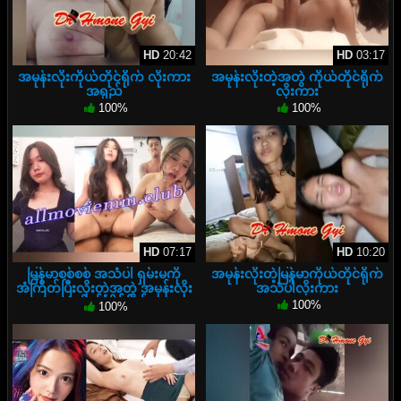
HD
20:42
HD
03:17
အမုန်းလိုးကိုယ်တိုင်ရိုက် လိုးကား
အမုန်းလိုးတဲ့အတွဲ ကိုယ်တိုင်ရိုက်
အရှည်
လိုးကား
100%
100%
HD
07:17
HD
10:20
မြန်မာစစ်စစ် အသံပါ ရှမ်းမကို
အမုန်းလိုးတဲ့မြန်မာကိုယ်တိုင်ရိုက်
အံကြိတ်ပြီးလိုးတဲ့အတွဲ အမုန်းလိုး
အသံပါလိုးကား
တဲ့ကိုယ်တိုင်ရိုက်
100%
100%