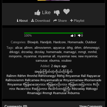
Like
About
Download
Share
Playlist
100%
100%
0
0
Complete
Categories:
Blowjob
,
Handjob
,
Hardcore
,
Homemade
,
Outdoor
Tags:
allcar
,
allmm
,
allmoviemm
,
apyarcar
,
drhg
,
drhm
,
drhmonegyi
,
drkogyi
,
drzoelay
,
drzolay
,
homemade
,
mamagyi
,
mmgt
,
mmhd
,
mmporns
,
myanmar
,
myanmar all
,
myanmar new
,
new myanmar
,
samusar
,
xburma
,
xsuboo
Added:
2 days ago
အမုန်းကြိတ်တဲ့ကိုယ်တိုင်ရိုက်
#allmm #drhm #mmhd #drhmonegyi #drhg #myanmar #all #apyarcar
#allmoviemm #allcarnew #myanmarallcar #myanmarnew #homemade
#myanmar #မြန်မာအောကား #မြန်မာလိုးကား #မြန်မာအပြာကား #လိုး
ကား #အောကား #အပြာကား #ဒေါက်တာမှုံကြီး #drzoelay #drkogyi
#mamagyi #mmgt #samusar #xburma
Comments (0)
Show Comments