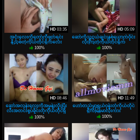
HD
03:35
HD
05:09
အငုံးလေးကိုတော်ကီဖုတ်ရင်း
ဆော်ကိုသူငယ်ချင်းနှစ်ယောက်ဝိုင်း
နို့ညှစ်တဲ့ကိုယ်တိုင်ရိုက်လေး
လိုးကြတဲ့ကိုယ်တိုင်ရိုက်
100%
100%
HD
08:46
HD
11:49
ဆော်အလန်းလေးကိုအမုန်းလိုးပြီး
ဟော်တည်မှာရှယ်ဝုန်းတဲ့ကိုယ်တိုင်
လီးအတင်းစုပ်ခိုင်းတဲ့ကိုယ်တိုင်ရို
ရိုက်မြန်မာလိုးကား
က်လိုးကား
100%
100%