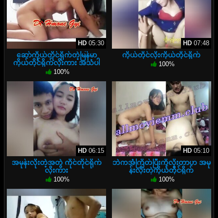
HD
05:30
HD
07:48
ဆော်ကိုယ်တိုင်ရိုက်တဲ့မြန်မာ
ကိုယ်တိုင်လိုးကိုယ်တိုင်ရိုက်
ကိုယ်တိုင်ရိုက်လိုးကား အသံပါ
100%
100%
HD
06:15
HD
05:10
အမုန်းလိုးတဲ့အတွဲ ကိုင်တိုင်ရိုက်
ဘဲကအံကြိတ်ပြီးကိုလိုးတာဟ အမု
လိုးကား
န်းလိုးတဲ့ကိုယ်တိုင်ရိုက်
100%
100%