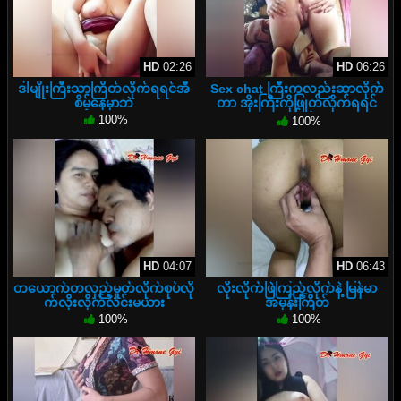
HD
02:26
HD
06:26
ဒါမျိုးကြီးသာကြိတ်လိုက်ရရင်အီ
Sex chat ကြီးကလည်းဆာလိုက်
စိမ့်နေမှာဘဲ
တာ အိုးကြီးကိုဖြုတ်လိုက်ရရင်
ရှယ်ဘဲ
100%
100%
HD
04:07
HD
06:43
တယောက်တလှည့်မှုတ်လိုက်စုပ်လို
လိုးလိုက်ဖြဲကြည့်လိုက်နဲ့ မြန်မာ
က်လိုးလိုက်လင်းမယား
အမုန်းကြိတ်
100%
100%