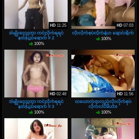
HD
11:25
HD
07:03
ဒါမျိုးလေးတာ ကင်လိုက်ရရင်
လိုးလိုက်စုပ်လိုက်နဲ့ဟ ချောင်းရိုက်
နတ်ပြည်ရောက် # 2
100%
100%
HD
02:48
HD
11:56
ဒါမျိုးလေးတာ ကင်လိုက်ရရင်
တယောက်တလှည့်လိုးလိုက်စုပ်
နတ်ပြည်ရောက် # 3
လိုက်လင်မယား
100%
100%