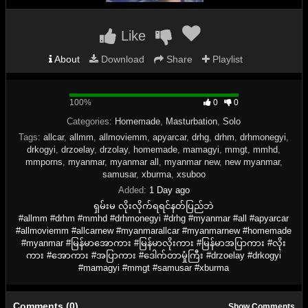
Like
About
Download
Share
Playlist
100%
100%
0
0
Complete
Categories:
Homemade
,
Masturbation
,
Solo
Tags:
allcar
,
allmm
,
allmoviemm
,
apyarcar
,
drhg
,
drhm
,
drhmonegyi
,
drkogyi
,
drzoelay
,
drzolay
,
homemade
,
mamagyi
,
mmgt
,
mmhd
,
mmporns
,
myanmar
,
myanmar all
,
myanmar new
,
new myanmar
,
samusar
,
xburma
,
xsuboo
Added:
1 Day ago
ရှမ်းမ လိုးလိုက်ရရင်နတ်ပြည်ဘဲ
#allmm #drhm #mmhd #drhmonegyi #drhg #myanmar #all #apyarcar
#allmoviemm #allcarnew #myanmarallcar #myanmarnew #homemade
#myanmar #မြန်မာအောကား #မြန်မာလိုးကား #မြန်မာအပြာကား #လိုး
ကား #အောကား #အပြာကား #ဒေါက်တာမှုံကြီး #drzoelay #drkogyi
#mamagyi #mmgt #samusar #xburma
Comments (0)
Show Comments