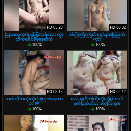
HD
03:28
HD
08:02
မြန်မာမလေးရဲ့ပိပိနီတာရဲလေး လိုး
ဒါမျိုးကြီးကြိတ်ရရင်နတ်ပြည်ဘဲ
လိုက်ရရင်စိမ့်နေမှာဘဲ
ကွား
100%
100%
HD
08:13
HD
02:12
ယက်လိုက်လိုးလိုက်နဲ့ဟုတ်နေတာ
ရှယ်အကိတ်ကြီးလိုးလိုက်ရရင်
ဘဲ 🤣
နတ်ပြည်ဘဲဟ ဂလုကြကွား
100%
100%