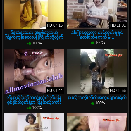
HD
07:16
HD
11:01
ဒီစော်လေးက အမှန်တကယ်
ဒါမျိုးလေးတာ ကင်လိုက်ရရင်
ကြိုက်ကုန်းလေးပါ ကြိုက်လို့လိုက်
နတ်ပြည်ရောက် # 1
ကုန်းတာတည်းခိုခန်းမှာ
100%
100%
HD
04:44
HD
08:56
လီးစုပ်ခိုင်းလိုက်လိုးလိုက်လီးပြန်
စုပ်လိုက်လိုးလိုက်အတွဲချောင်းရိုက်
စုပ်ခိုင်းလိုက်နဲ့ဟ မြန်မာလိုးကား
100%
100%