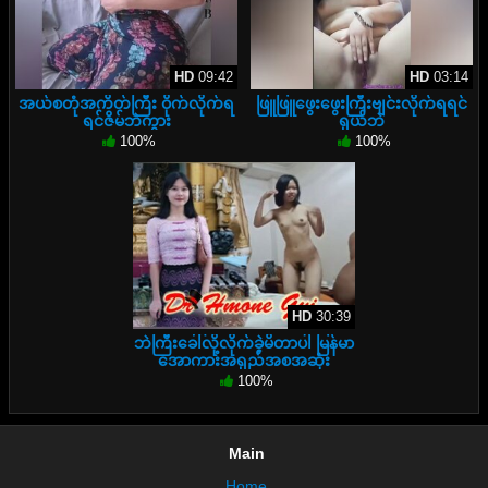
HD
09:42
HD
03:14
အယ်စတုံအကိတ်ကြီး ဝိုက်လိုက်ရ
ဖြူဖြူဖွေးဖွေးကြီးဗျင်းလိုက်ရရင်
ရင်ဇိမ်ဘဲကွား
ရှယ်ဘဲ
100%
100%
HD
30:39
ဘဲကြီးခေါ်လို့လိုက်ခဲ့မိတာပါ မြန်မာ
အောကားအရှည်အစအဆုံး
100%
Main
Home