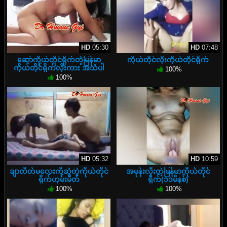
HD
05:30
HD
07:48
ဆော်ကိုယ်တိုင်ရိုက်တဲ့မြန်မာ
ကိုယ်တိုင်လိုးကိုယ်တိုင်ရိုက်
ကိုယ်တိုင်ရိုက်လိုးကား အသံပါ
100%
100%
HD
05:32
HD
10:59
ချာတိတ်မလေးကိုဆွဲတဲ့ကိုယ်တိုင်
အမုန်းလိုးတဲ့မြန်မာကိုယ်တိုင်
ရိုက်ဟုမ်းမိတ်
ရိုက်(၁၁မိနစ်)
100%
100%