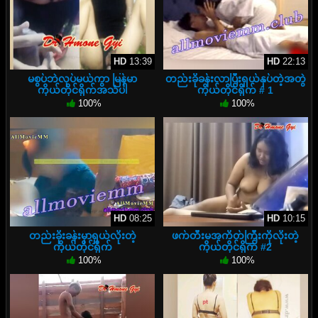
HD
13:39
HD
22:13
မစွပ်ဘဲလုပ်မယ်ကွာ မြန်မာ
တည်းခိုခန်းလာပြီးရှယ်နှပ်တဲ့အတွဲ
ကိုယ်တိုင်ရိုက်အသံပါ
ကိုယ်တိုင်ရိုက် # 1
100%
100%
HD
08:25
HD
10:15
တည်းခိုးခန်းမှာရှယ်လိုးတဲ့
ဖက်တီးမအကိတ်ကြီးကိုလိုးတဲ့
ကိုယ်တိုင်ရိုက်
ကိုယ်တိုင်ရိုက် #2
100%
100%