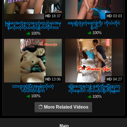
HD
18:37
HD
03:03
မြန်မာအတွဲလေးဟော်တည်မှာအမု
ရေချိုးပြတဲ့ဆော်ကြီး ကိုယ်တိုင်
န်းလိုးတဲ့ကိုယ်တိုင်ရိုက်လိုးကား
ရိုက်
အရှည်
100%
100%
HD
13:06
HD
04:27
ဘာဂျာဆွဲပြီးအမုန်းလိုးတဲ့
ချိန်းတွေ့ရင်းနဲ့ စော်ကိုမပြီးတော့
ကိုယ်တိုင်ရိုက်
လိုးနေတာ ကိုယ်တိုင်ရိုက်မြန်မာ
အောကား
100%
100%
More Related Videos
Main