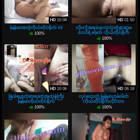
HD
10:08
HD
01:50
မြန်မာအတွဲကိုယ်တိုင်ရိုက် #2
လိုးလို့အရမ်းကောင်းတဲ့ဆရာမ
လေးရဲ့စဖုတ် ကိုယ်တိုင်ရိုက်
100%
100%
HD
10:06
HD
06:18
ဖြဲပါပေးတဲ့စားဆော်အထန်ကြီး
လုပ်လေတဲ့ မြန်မာဟုမ်းမိတ်
မြန်မာကိုယ်တိုင်ရိုက်
ကိုယ်တိုင်ရိုက်လိုးကား
100%
100%