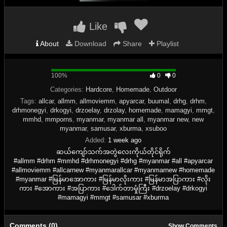
Like
About
Download
Share
Playlist
100%
100%
0
0
Complete
Categories:
Hardcore
,
Homemade
,
Outdoor
Tags:
allcar
,
allmm
,
allmoviemm
,
apyarcar
,
buumal
,
drhg
,
drhm
,
drhmonegyi
,
drkogyi
,
drzoelay
,
drzolay
,
homemade
,
mamagyi
,
mmgt
,
mmhd
,
mmporns
,
myanmar
,
myanmar all
,
myanmar new
,
new
myanmar
,
samusar
,
xburma
,
xsuboo
Added:
1 week ago
ဆယ်ကျော်သက်အတွဲလေးကိုယ်တိုင်ရိုက်
#allmm #drhm #mmhd #drhmonegyi #drhg #myanmar #all #apyarcar
#allmoviemm #allcarnew #myanmarallcar #myanmarnew #homemade
#myanmar #မြန်မာအောကား #မြန်မာလိုးကား #မြန်မာအပြာကား #လိုး
ကား #အောကား #အပြာကား #ဒေါက်တာမှုံကြီး #drzoelay #drkogyi
#mamagyi #mmgt #samusar #xburma
Comments (0)
Show Comments