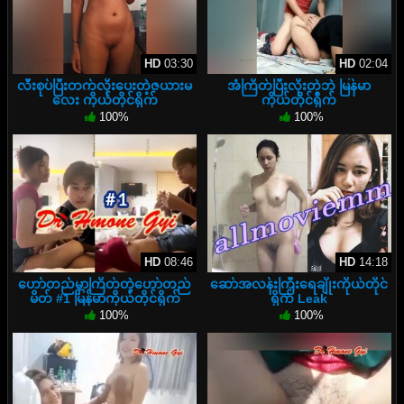
HD
03:30
HD
02:04
လီးစုပ်ပြီးတက်လိုးပေးတဲ့ဇယားမ
အံကြိတ်ပြီးလိုးတဲ့ဘဲ မြန်မာ
လေး ကိုယ်တိုင်ရိုက်
ကိုယ်တိုင်ရိုက်
100%
100%
HD
08:46
HD
14:18
ဟော်တည်မှာကြိတ်တဲ့ဟော်တည်
ဆော်အလန်းကြီးရေချိုးကိုယ်တိုင်
မိတ် #1 မြန်မာကိုယ်တိုင်ရိုက်
ရိုက် Leak
100%
100%