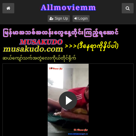
Sign Up
Login
ဆယ်ကျော်သက်အတွဲလေးကိုယ်တိုင်ရိုက်