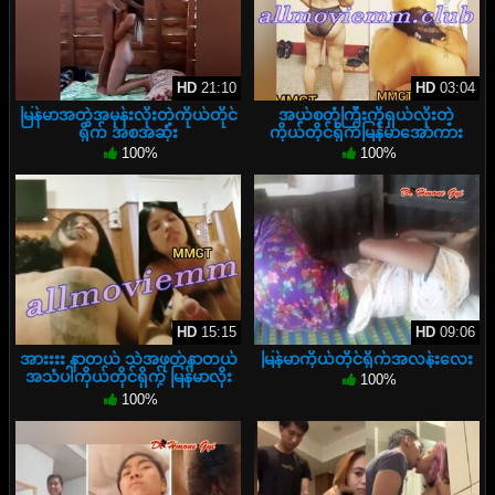
HD
21:10
HD
03:04
မြန်မာအတွဲအမုန်းလိုးတဲ့ကိုယ်တိုင်
အယ်စတုံကြီးကိုရှယ်လိုးတဲ့
ရိုက် အစအဆုံး
ကိုယ်တိုင်ရိုက်မြန်မာအောကား
100%
100%
HD
15:15
HD
09:06
အားးးး နာတယ် သဲအဖုတ်နာတယ်
မြန်မာကိုယ်တိုင်ရိုက်အလန်းလေး
အသံပါကိုယ်တိုင်ရိုက် မြန်မာလိုး
100%
ကားအရှည်
100%