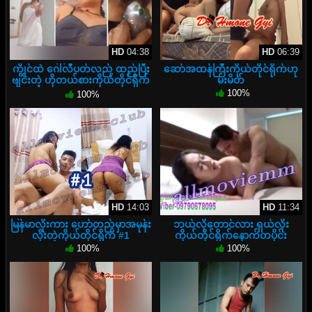
HD
04:38
HD
06:39
ကွိုင်ထဲ ဂေါ်လီပတ်လည် ထည့်ပြီး
ဆော်အထန်ကြီးကိုယ်တိုင်ရိုက်ဟု
ဗျင်းတဲ့ ဟိုတယ်စားကိုယ်တိုင်ရိုက်
မ်းမိတ်
လေး
100%
100%
HD
14:03
HD
11:34
မြန်မာလိုးကား ဟော်တည်မှာအမုန်း
ဘယ်လိုတောင်လား ရှယ်လိုး
လိုးတဲ့ကိုယ်တိုင်ရိုက် #1
ကိုယ်တိုင်ရိုက်နောက်တပိုင်း
100%
100%