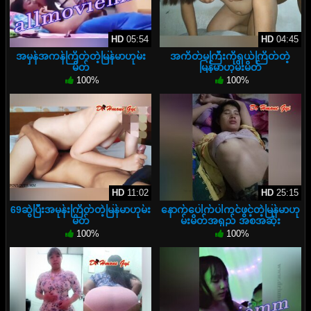
HD
05:54
HD
04:45
အမှန်အကန်ကြိတ်တဲ့မြန်မာဟုမ်း
အကိတ်မကြီးကိုရှယ်ကြိတ်တဲ့
မိတ်
မြန်မာဟုမ်းမိတ်
100%
100%
HD
11:02
HD
25:15
69ဆွဲပြီးအမုန်းကြိတ်တဲ့မြန်မာဟုမ်း
နောက်ပေါက်ပါကင်ဖွင့်တဲ့မြန်မာဟု
မိတ်
မ်းမိတ်အရှည် အစအဆုံး
100%
100%