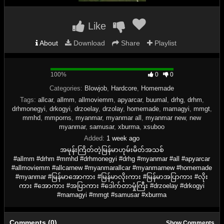
Like
About
Download
Share
Playlist
100%
100%
0
0
Complete
Categories:
Blowjob
,
Hardcore
,
Homemade
Tags:
allcar
,
allmm
,
allmoviemm
,
apyarcar
,
buumal
,
drhg
,
drhm
,
drhmonegyi
,
drkogyi
,
drzoelay
,
drzolay
,
homemade
,
mamagyi
,
mmgt
,
mmhd
,
mmporns
,
myanmar
,
myanmar all
,
myanmar new
,
new
myanmar
,
samusar
,
xburma
,
xsuboo
Added:
1 week ago
အမုန်းကြိတ်တဲ့မြန်မာဟုမ်းမိတ်အသစ်
#allmm #drhm #mmhd #drhmonegyi #drhg #myanmar #all #apyarcar
#allmoviemm #allcarnew #myanmarallcar #myanmarnew #homemade
#myanmar #မြန်မာအောကား #မြန်မာလိုးကား #မြန်မာအပြာကား #လိုး
ကား #အောကား #အပြာကား #ဒေါက်တာမှုံကြီး #drzoelay #drkogyi
#mamagyi #mmgt #samusar #xburma
Comments (0)
Show Comments