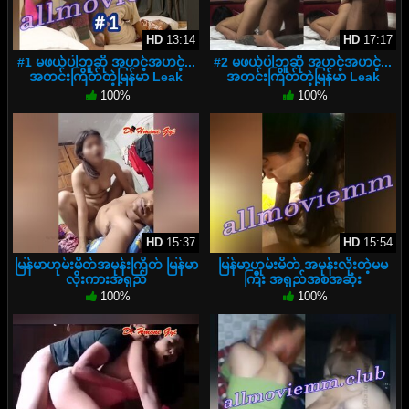
HD
13:14
HD
17:17
#1 မဖယ်ပါဘူဆို အဟင့်အဟင့်...
#2 မဖယ်ပါဘူဆို အဟင့်အဟင့်...
အတင်းကြိတ်တဲ့မြန်မာ Leak
အတင်းကြိတ်တဲ့မြန်မာ Leak
အသစ်
အသစ်
100%
100%
HD
15:37
HD
15:54
မြန်မာဟုမ်းမိတ်အမုန်းကြိတ် မြန်မာ
မြန်မာဟုမ်းမိတ် အမုန်းလိုးတဲ့မမ
လိုးကားအရှည်
ကြီး အရှည်အစအဆုံး
100%
100%