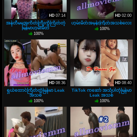
HD
07:14
HD
02:00
အန်တီမမအကိတ်ကြီးကိုကြိတ်တဲ့
ဟုမ်းမိတ်အမုန်းကြိတ်အသစ်လေး
မြန်မာဟုမ်းမိတ်
100%
100%
HD
08:36
HD
08:40
ရှယ်ထောင်ကြိတ်တဲ့မြန်မာ Leak
TikTok ကဆော် အသံပါတဲ့မြန်မာ
အသစ်
Leak အသစ်
100%
100%