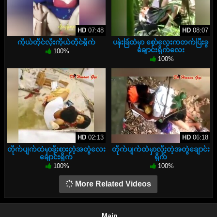
HD
07:48
HD
08:07
ကိုယ်တိုင်လိုးကိုယ်တိုင်ရိုက်
ပန်းခြံထဲမှာ စော်လေးကတက်ပြီးခွ
ချောင်းရိုက်လေး
100%
100%
HD
02:13
HD
06:18
တိုက်ပျက်ထဲမှာခိုးစားတဲ့အတွဲလေး
တိုက်ပျက်ထဲမှာလိုးတဲ့အတွဲချောင်း
ချောင်းရိုက်
ရိုက်
100%
100%
More Related Videos
Main