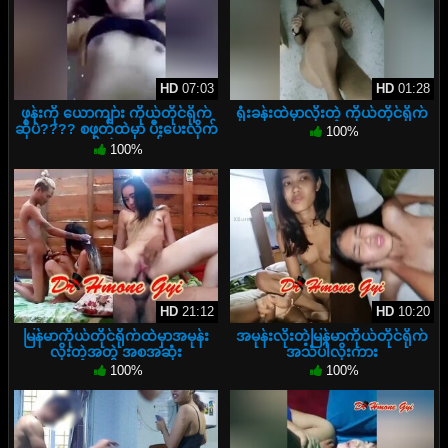
HD
07:03
HD
01:28
ဖုန်းကို ယောကျာ်း ကိုယ်တိုင်ရိုက်
ရုံးခန်းထဲမှာလိုးတဲ့ ကိုယ်တိုင်ရိုက်
ဆိုပဲ???? စဖုတ်ထဲမှာ ပီးပေးလိုက်
100%
တာဟိုဘဲကလည်း
100%
HD
21:12
HD
10:20
မြန်မာကိုယ်တိုင်ရိုက်ထဲမှာအမုန်း
အမုန်းလိုးတဲ့မြန်မာကိုယ်တိုင်ရိုက်
လိုးတဲ့အတွဲ အစအဆုံး
အသံပါလိုးကား
100%
100%