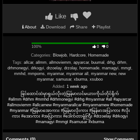
Like
About
Download
Share
Playlist
100%
100%
0
0
Complete
Categories:
Blowjob
,
Hardcore
,
Homemade
Tags:
allcar
,
allmm
,
allmoviemm
,
apyarcar
,
buumal
,
drhg
,
drhm
,
drhmonegyi
,
drkogyi
,
drzoelay
,
drzolay
,
homemade
,
mamagyi
,
mmgt
,
mmhd
,
mmporns
,
myanmar
,
myanmar all
,
myanmar new
,
new
myanmar
,
samusar
,
xburma
,
xsuboo
Added:
1 week ago
ခြင်ထောင်ထဲမှာရှယ်လိုးတဲ့မြန်မာလင်မယားကိုယ်တိုင်ရိုက်
#allmm #drhm #mmhd #drhmonegyi #drhg #myanmar #all #apyarcar
#allmoviemm #allcarnew #myanmarallcar #myanmarnew #homemade
#myanmar #မြန်မာအောကား #မြန်မာလိုးကား #မြန်မာအပြာကား #လိုး
ကား #အောကား #အပြာကား #ဒေါက်တာမှုံကြီး #drzoelay #drkogyi
#mamagyi #mmgt #samusar #xburma
Comments (0)
Show Comments