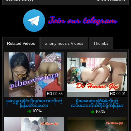
Related Videos
anonymous's Videos
Thumbs
HD
09:55
HD
09:01
ပုလွေမှုတ်ခိုင်းပြီးဖင်ထောင်လိုးတဲ့
မိုးအေးအေးနဲ့ဇိမ်ခံလိုးတဲ့
မြန်မာလင်မယား
လင်မယားကိုယ်တိုင်ရိုက်မြန်မာ
အောကား
100%
100%