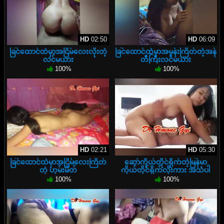
HD
02:50
HD
06:09
ခြင်ထောင်ထဲမှာအငြိမ်လေးလိုးတဲ့
ခြင်ထောင်ထဲမှာအမုန်းကြိတ်တဲ့အန်
လင်မယား
တီကြီးလင်မယား
100%
100%
HD
02:21
HD
05:30
ခြင်ထောင်ထဲမှာအငြိမ်လေးကြိတ်
ဆော်ကိုယ်တိုင်ရိုက်တဲ့မြန်မာ
တဲ့ ဟုမ်းမိတ်
ကိုယ်တိုင်ရိုက်လိုးကား အသံပါ
100%
100%