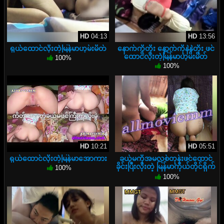
HD
04:13
HD
13:56
ရှယ်ထောင်လိုးတဲ့မြန်မာဟုမ်းမိတ်
နောက်ကိုတိုး နောက်ကိုနဲနဲတိုး ဖင်
ထောင်လိုးတဲ့မြန်မာဟုမ်းမိတ်
100%
100%
HD
10:21
HD
05:51
ရှယ်ထောင်လိုးတဲ့မြန်မာအောကား
ခယ်မကိုအမလစ်တုန်းဖင်ထောင်
ခိုင်းပြီးလိုးတဲ့ မြန်မာကိုယ်တိုင်ရိုက်
100%
အောကား
100%