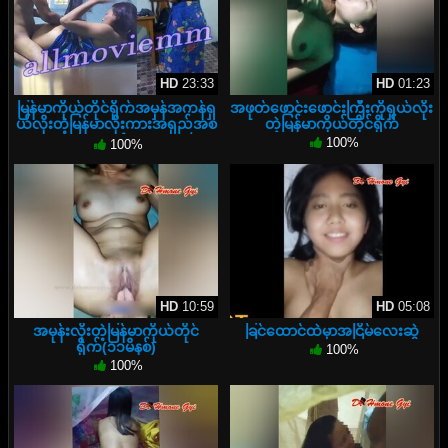
HD
23:33
HD
01:23
မြန်မာကိုယ်တိုင်ရိုက်အမှန်အကန်ရှ
အဖုတ်‌ဖောင်းဖောင်းကြီးကိုရှယ်လိုး
ယ်လိုးတဲ့မြန်မာလိုးကားအရှည်အစ
တဲ့မြန်မာကိုယ်တိုင်ရိုက်
အဆုံး
100%
100%
HD
10:59
HD
05:08
အမုန်းလိုးတဲ့မြန်မာကိုယ်တိုင်
ခြင်ထောင်ထဲမှာအငြိမ်လေးဆွဲ
ရိုက်(၁၁မိနစ်)
100%
100%