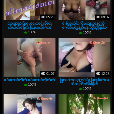
HD
05:26
HD
09:07
ဘာဂျာဆွဲပြီးရှယ်ထောင်လိုးတဲ့
ငါစိတ်တိုင်းကိုမကျဘူးနင့်ကို -
ကိုယ်တိုင်ရိုက် မြန်မာလိုးကား
ဂေါ်လီ‌တွေနဲ့အမုန်းလိုတဲ့မြန်မာ
အောကား
100%
100%
HD
01:07
HD
12:28
ဖင်ထောင်လိုက် ဖင်ထောင်လိုက်တဲ့
ခြင်ထောင်ထောင်ပြီး မြင်းစီးတဲ့အ
ကိတ်ကြီးထန်ချက်
100%
100%