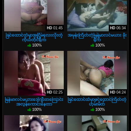
HD
01:45
HD
06:34
ခြင်ထောင်ထဲမှာအငြိမ်လေးလိုးတဲ့
အမုန်းကြိတ်တဲ့မြန်မာလင်မယား ခိုး
ကိုယ်တိုင်ရိုက်
ရိုက်
100%
100%
HD
02:25
HD
04:24
မြန်မာလင်မယားဒေါဂျီးတကြောင်း
ခြင်ထောင်ထဲမှာဖင်ထောင်ကြိတ်တဲ့
အလွန်ကောင်းနေတာ
ဟုမ်းမိတ်
100%
100%