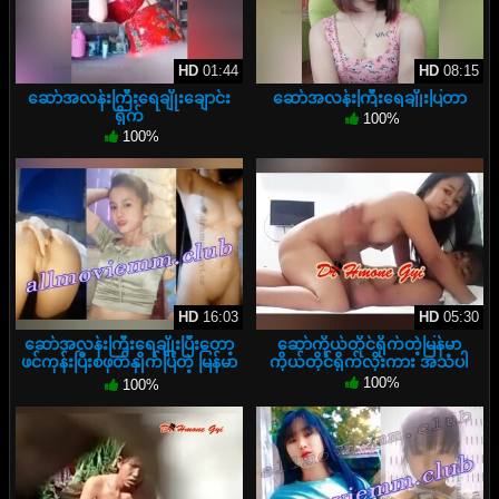
HD
01:44
HD
08:15
ဆော်အလန်းကြီးရေချိုးချောင်း
ဆော်အလန်းကြီးရေချိုးပြတာ
ရိုက်
100%
100%
HD
16:03
HD
05:30
ဆော်အလန်းကြီးရေချိုးပြီးတော့
ဆော်ကိုယ်တိုင်ရိုက်တဲ့မြန်မာ
ဖင်ကုန်းပြီးစဖုတ်နှိုက်ပြတဲ့ မြန်မာ
ကိုယ်တိုင်ရိုက်လိုးကား အသံပါ
အောကား
100%
100%