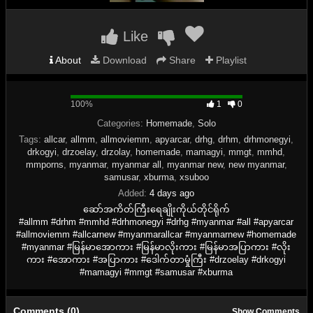
Like
About
Download
Share
Playlist
100%
100%
1
0
Complete
Categories:
Homemade
,
Solo
Tags:
allcar
,
allmm
,
allmoviemm
,
apyarcar
,
drhg
,
drhm
,
drhmonegyi
,
drkogyi
,
drzoelay
,
drzolay
,
homemade
,
mamagyi
,
mmgt
,
mmhd
,
mmporns
,
myanmar
,
myanmar all
,
myanmar new
,
new myanmar
,
samusar
,
xburma
,
xsuboo
Added:
4 days ago
ဆော်အကိတ်ကြီးရေချိုးကိုယ်တိုင်ရိုက်
#allmm #drhm #mmhd #drhmonegyi #drhg #myanmar #all #apyarcar
#allmoviemm #allcarnew #myanmarallcar #myanmarnew #homemade
#myanmar #မြန်မာအောကား #မြန်မာလိုးကား #မြန်မာအပြာကား #လိုး
ကား #အောကား #အပြာကား #ဒေါက်တာမှုံကြီး #drzoelay #drkogyi
#mamagyi #mmgt #samusar #xburma
Comments (0)
Show Comments